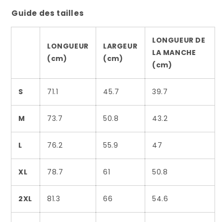
Guide des tailles
LONGUEUR DE
LONGUEUR
LARGEUR
LA MANCHE
(cm)
(cm)
(cm)
S
71.1
45.7
39.7
M
73.7
50.8
43.2
L
76.2
55.9
47
XL
78.7
61
50.8
2XL
81.3
66
54.6