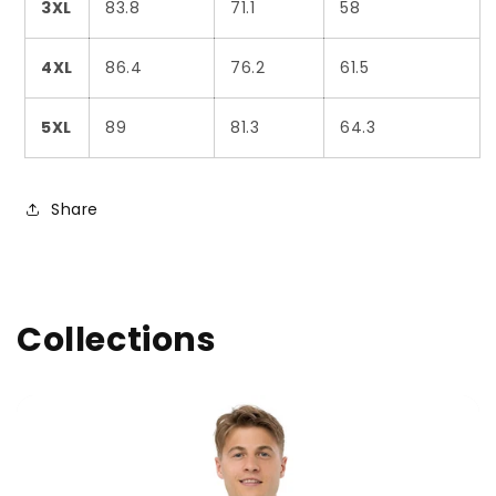
3XL
83.8
71.1
58
4XL
86.4
76.2
61.5
5XL
89
81.3
64.3
Share
Collections