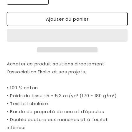
Réduire
Augmenter
la
la
quantité
quantité
Ajouter au panier
de
de
T-
T-
shirt
shirt
Ekalia
Ekalia
|
|
Classic
Classic
Black
Black
Acheter ce produit soutiens directement
l'association Ekalia et ses projets.
• 100 % coton
• Poids du tissu : 5 - 5,3 oz/yd² (170 - 180 g/m²)
• Textile tubulaire
• Bande de propreté de cou et d'épaules
• Double couture aux manches et à l'ourlet
inférieur