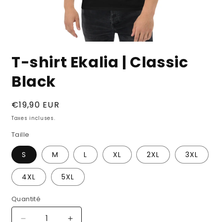
Ouvrir
le
T-shirt Ekalia | Classic
média
1
dans
Black
une
fenêtre
modale
Prix
€19,90 EUR
habituel
Taxes incluses.
Taille
S
M
L
XL
2XL
3XL
4XL
5XL
Quantité